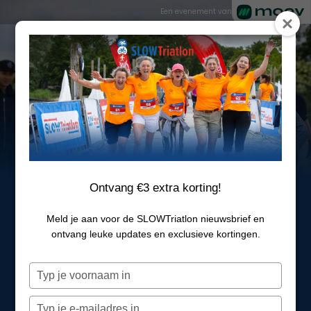
Een evenement van
Ontvang €3 extra korting!
SLOWTRIATLON 
Meld je aan voor de SLOWTriatlon nieuwsbrief en
OUDERKERK 
ontvang leuke updates en exclusieve kortingen.
AAN DE AMSTEL
Typ
30 MEI 2026
je
Wat een start van het seizoen!
naam
Typ