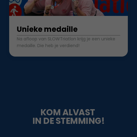
Unieke medaille
Na afloop van SLOWTriatlon krijg je een unieke 
medaille. Die heb je verdiend!
KOM ALVAST 
IN DE STEMMING!